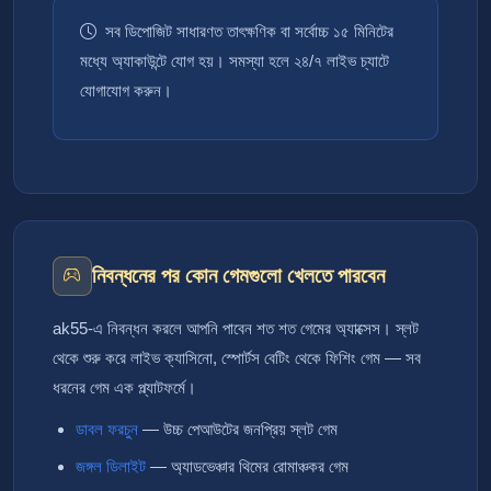
সব ডিপোজিট সাধারণত তাৎক্ষণিক বা সর্বোচ্চ ১৫ মিনিটের
মধ্যে অ্যাকাউন্টে যোগ হয়। সমস্যা হলে ২৪/৭ লাইভ চ্যাটে
যোগাযোগ করুন।
নিবন্ধনের পর কোন গেমগুলো খেলতে পারবেন
ak55-এ নিবন্ধন করলে আপনি পাবেন শত শত গেমের অ্যাক্সেস। স্লট
থেকে শুরু করে লাইভ ক্যাসিনো, স্পোর্টস বেটিং থেকে ফিশিং গেম — সব
ধরনের গেম এক প্ল্যাটফর্মে।
ডাবল ফরচুন
— উচ্চ পেআউটের জনপ্রিয় স্লট গেম
জঙ্গল ডিলাইট
— অ্যাডভেঞ্চার থিমের রোমাঞ্চকর গেম