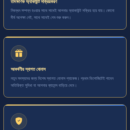
তাৎক্ষণিক অ্যাকাউন্ট সক্রিয়করণ
নিবন্ধন সম্পন্ন হওয়ার সাথে সাথেই আপনার অ্যাকাউন্ট সক্রিয় হয়ে যায়। কোনো
দীর্ঘ অপেক্ষা নেই, সাথে সাথেই গেম শুরু করুন।
আকর্ষণীয় স্বাগত বোনাস
নতুন সদস্যদের জন্য বিশেষ স্বাগত বোনাস প্যাকেজ। প্রথম ডিপোজিটেই পাবেন
অতিরিক্ত সুবিধা যা আপনার ব্যালেন্স বাড়িয়ে দেবে।