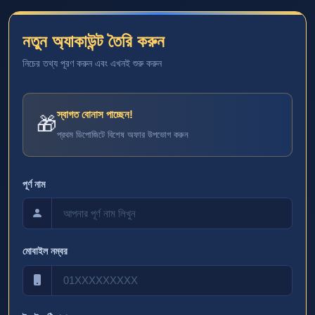
নতুন অ্যাকাউন্ট তৈরি করুন
নিচের তথ্য পূরণ করুন এবং এখনই শুরু করুন
স্বাগত বোনাস পাচ্ছেন!
🎁
প্রথম ডিপোজিটে বিশেষ অফার উপভোগ করুন
পূর্ণ নাম
মোবাইল নম্বর