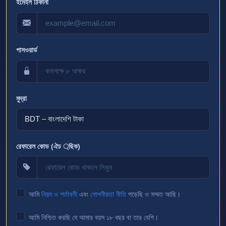
ইমেইল ঠিকানা
পাসওয়ার্ড
মুদ্রা
রেফারেল কোড (ঐচ ্ছিক)
আমি
নিয়ম ও শর্তাবলী
এবং
গোপনীয়তা নীতি
পড়েছি ও সম্মত আছি।
আমি নিশ্চিত করছি যে আমার বয়স ১৮ বছর বা তার বেশি।