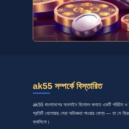
ak55 সম্পর্কে বিস্তারিত
ak55 বাংলাদেশের অনলাইন বিনোদন জগতে একটি পরিচিত ও বি
প্রতিটি খেলোয়াড় সেরা অভিজ্ঞতা পাওয়ার যোগ্য — তা সে ক্
ক্যাসিনো।