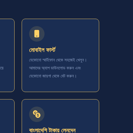
মোবাইল ফার্স্ট
যেকোনো স্মার্টফোন থেকে সহজেই খেলুন।
য়ে
আমাদের অ্যাপ ডাউনলোড করুন এবং
যেকোনো জায়গা থেকে বেট করুন।
বাংলাদেশি টাকায় লেনদেন