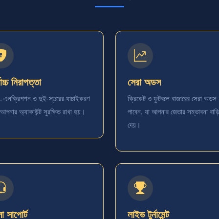
োচ্চ নিরাপত্তা
সেরা অডস
এনক্রিপশন ও দুই-স্তরের যাচাইকরণ
ক্রিকেট ও ফুটবলে বাজারের সেরা অডস
ে আপনার অ্যাকাউন্ট সুরক্ষিত রাখা হয়।
পাবেন, যা আপনার জেতার সম্ভাবনা বাড়ি
দেয়।
লা সাপোর্ট
লাইভ টুর্নামেন্ট