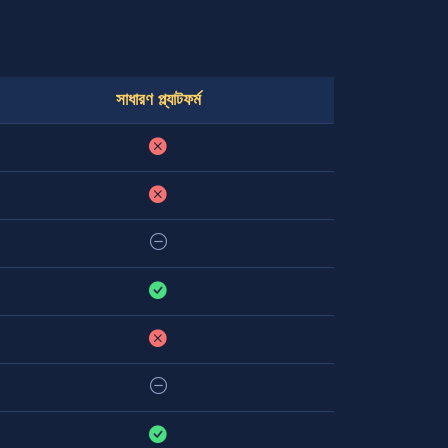
সাধারণ প্ল্যাটফর্ম