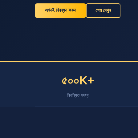
এখনই নিবন্ধন করুন
গেম দেখুন
৫০০K+
নিবন্ধিত সদস্য