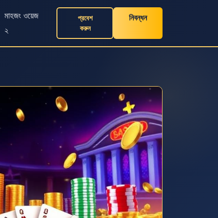
মাহজং ওয়েজ
নিবন্ধন
প্রবেশ
করুন
২