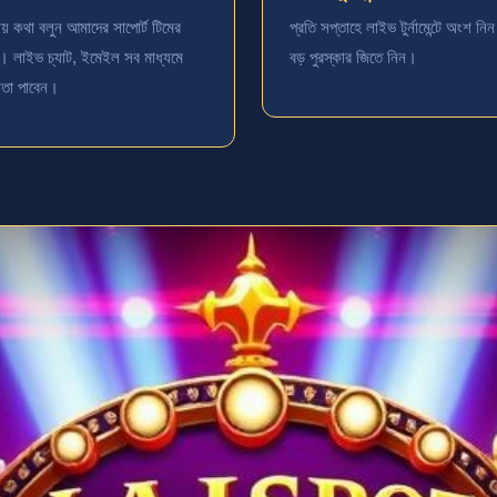
ায় কথা বলুন আমাদের সাপোর্ট টিমের
প্রতি সপ্তাহে লাইভ টুর্নামেন্টে অংশ নি
। লাইভ চ্যাট, ইমেইল সব মাধ্যমে
বড় পুরস্কার জিতে নিন।
়তা পাবেন।