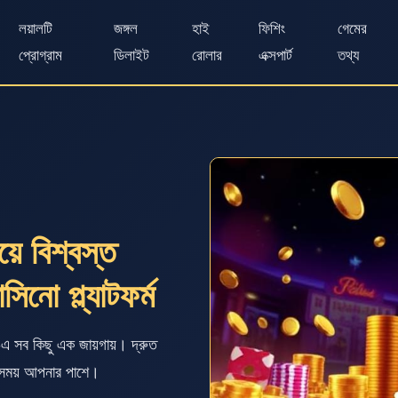
লয়ালটি
জঙ্গল
হাই
ফিশিং
গেমের
প্রোগ্রাম
ডিলাইট
রোলার
এক্সপার্ট
তথ্য
ে বিশ্বস্ত
নো প্ল্যাটফর্ম
এ সব কিছু এক জায়গায়। দ্রুত
 সবসময় আপনার পাশে।